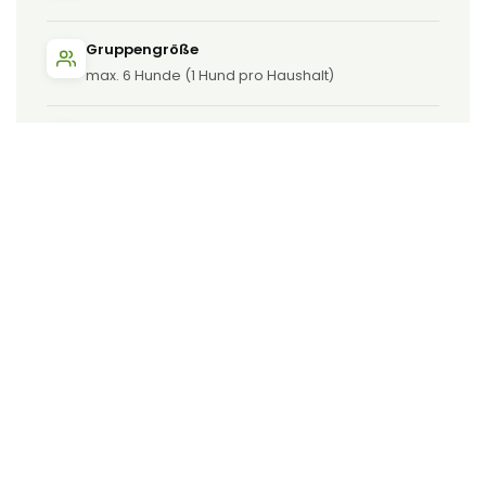
Gruppengröße
max. 6 Hunde (1 Hund pro Haushalt)
Starttermin
ab 08.09.2026 18 Uhr bis 19 Uhr
Ort
Hundeplatz Niederhofer Kohlenweg, 44267
Dortmund – sowie verschiedene Alltagslocations
(z. B. Schwerte / Dortmunder Süden / Phönix West)
Voraussetzung
Hund mind. 6 Monate
Preis
Gruppe: 195 € Brutto