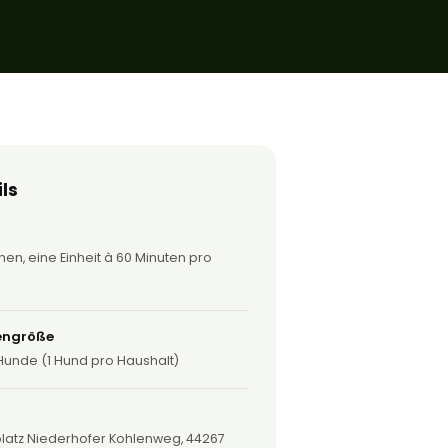
ls
en, eine Einheit à 60 Minuten pro
engröße
Hunde (1 Hund pro Haushalt)
atz Niederhofer Kohlenweg, 44267