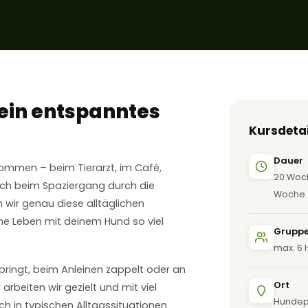
 ein entspanntes
Kursdetai
Dauer
lkommen – beim Tierarzt, im Café,
20 Woch
ch beim Spaziergang durch die
Woche
n wir genau diese alltäglichen
e Leben mit deinem Hund so viel
Grupp
max. 6 
ringt, beim Anleinen zappelt oder an
Ort
rbeiten wir gezielt und mit viel
Hundepl
ch in typischen Alltagssituationen