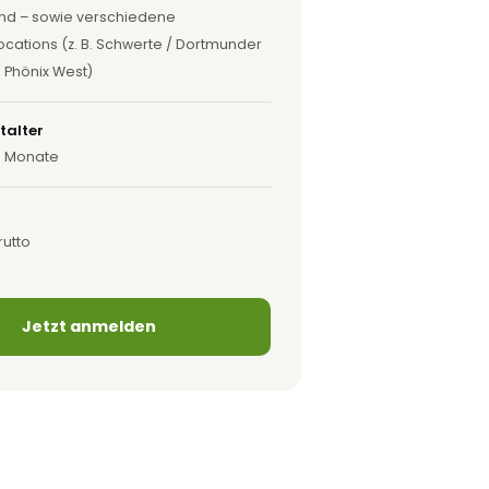
nd – sowie verschiedene
locations (z. B. Schwerte / Dortmunder
 Phönix West)
talter
6 Monate
rutto
Jetzt anmelden