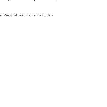
iver Verstärkung – so macht das
maßen Freude und die Fortschritte
a
Rechtliches
seite
Impressum
 uns
Datenschutzerklärung
bersicht
AGB
akt