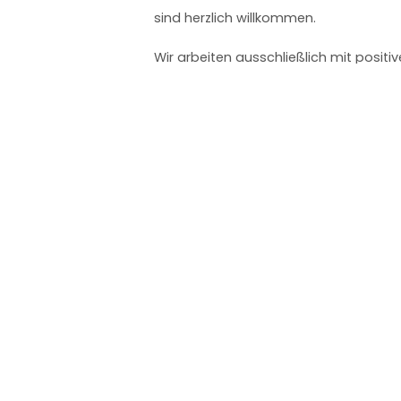
sind herzlich willkommen.
Wir arbeiten ausschließlich mit posit
Training für Hund und Halter gleicher
sind nachhaltig.
Firm
Start
Über
Kursü
Kont