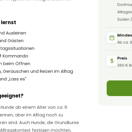
Dortmu
Alltags
Süden /
lernst
nd Ausleinen
Mindes
und Gästen
Ab ca. 
ltagssituationen
auf Kommando
Preis
en beim Öffnen
360 € B
 Geräuschen und Reizen im Alltag
und „Lass es"
geeignet?
n Hunde ab einem Alter von ca. 6
ennen, aber im Alltag noch zu
ren sind. Auch Hunde, die Grundkurse
 Alltagskontext festigen möchten,